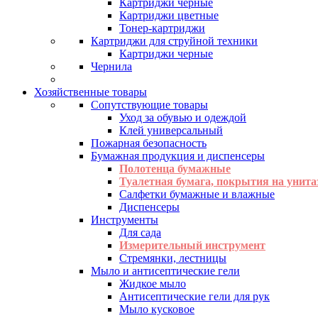
Картриджи черные
Картриджи цветные
Тонер-картриджи
Картриджи для струйной техники
Картриджи черные
Чернила
Хозяйственные товары
Сопутствующие товары
Уход за обувью и одеждой
Клей универсальный
Пожарная безопасность
Бумажная продукция и диспенсеры
Полотенца бумажные
Туалетная бумага, покрытия на унита
Салфетки бумажные и влажные
Диспенсеры
Инструменты
Для сада
Измерительный инструмент
Стремянки, лестницы
Мыло и антисептические гели
Жидкое мыло
Антисептические гели для рук
Мыло кусковое