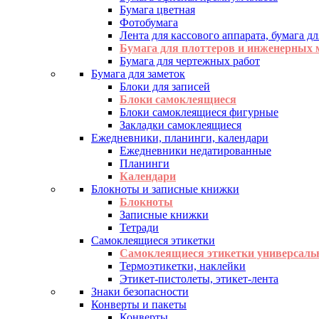
Бумага цветная
Фотобумага
Лента для кассового аппарата, бумага дл
Бумага для плоттеров и инженерных
Бумага для чертежных работ
Бумага для заметок
Блоки для записей
Блоки самоклеящиеся
Блоки самоклеящиеся фигурные
Закладки самоклеящиеся
Ежедневники, планинги, календари
Ежедневники недатированные
Планинги
Календари
Блокноты и записные книжки
Блокноты
Записные книжки
Тетради
Самоклеящиеся этикетки
Самоклеящиеся этикетки универсаль
Термоэтикетки, наклейки
Этикет-пистолеты, этикет-лента
Знаки безопасности
Конверты и пакеты
Конверты