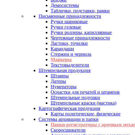
Демосистемы
Таблички, подставки, рамки
Письменные принадлежности
Ручки шариковые
Ручки гелевые
Ручки роллеры, капиллярные
Чертежные принадлежности
Ластики, точилки
Карандаши
Стержни и чернила
Маркеры
Текстовыделители
Штемпельная продукция
Штампы
Датеры
Нумераторы
Оснастки для печатей и штампов
Штемпельные подушки
Штемпельные краски (мастика)
Картографическая продукция
Карты политические, физические
Системы архивации и папки
Папки-регистраторы с арочным меха
Скоросшиватели