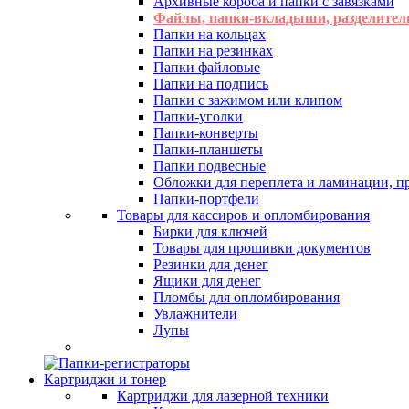
Архивные короба и папки с завязками
Файлы, папки-вкладыши, разделител
Папки на кольцах
Папки на резинках
Папки файловые
Папки на подпись
Папки с зажимом или клипом
Папки-уголки
Папки-конверты
Папки-планшеты
Папки подвесные
Обложки для переплета и ламинации, 
Папки-портфели
Товары для кассиров и опломбирования
Бирки для ключей
Товары для прошивки документов
Резинки для денег
Ящики для денег
Пломбы для опломбирования
Увлажнители
Лупы
Картриджи и тонер
Картриджи для лазерной техники