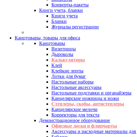
Конверты-пакеты
Книги учета, бланки
Книги учета
Бланки
Журналы регистрации
Канцтовары, товары для офиса
Канцтовары
Визитницы
Дыроколы
Калькуляторы
Клей
Клейкие ленты
Лотки для бумаг
Настольные наборы
Настольные аксессуары
Настольные подставки и органайзеры
Канцелярские ножницы и ножи
Степлеры, скобы, антистеплеры
Канцелярские мелочи
Корректоры для текста
Демонстрационное оборудование
Офисные доски и флипчарты
Аксессуары и расходные материалы для
Бейджи