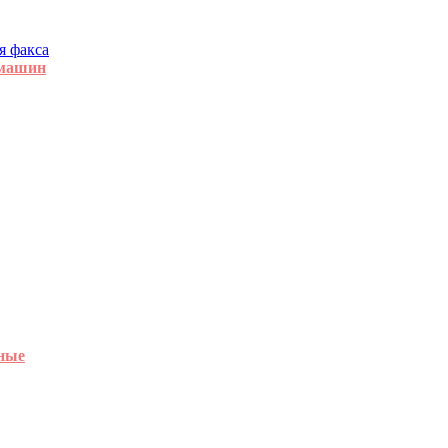
я факса
 машин
ные