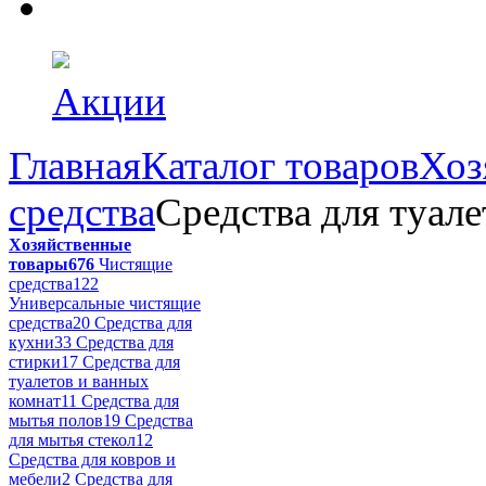
Акции
Главная
Каталог товаров
Хоз
средства
Средства для туале
Хозяйственные
товары
676
Чистящие
средства
122
Универсальные чистящие
средства
20
Средства для
кухни
33
Средства для
стирки
17
Средства для
туалетов и ванных
комнат
11
Средства для
мытья полов
19
Средства
для мытья стекол
12
Средства для ковров и
мебели
2
Средства для