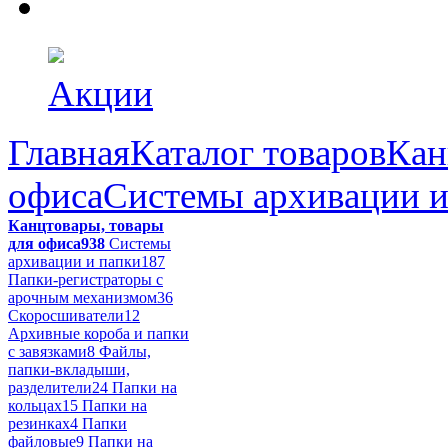
Акции
Главная
Каталог товаров
Кан
офиса
Системы архивации и
Канцтовары, товары
для офиса
938
Системы
архивации и папки
187
Папки-регистраторы с
арочным механизмом
36
Скоросшиватели
12
Архивные короба и папки
с завязками
8
Файлы,
папки-вкладыши,
разделители
24
Папки на
кольцах
15
Папки на
резинках
4
Папки
файловые
9
Папки на