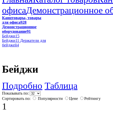
офиса
Демонстрационное о
Канцтовары, товары
для офиса
928
Демонстрационное
оборудование
91
Бейджи
15
Бейджи
11
Держатели для
бейджей
4
Бейджи
Подробно
Таблица
Показывать по:
Сортировать по:
Популярности
Цене
Рейтингу
1