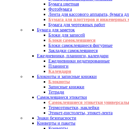
Бумага цветная
Фотобумага
Лента для кассового аппарата, бумага дл
Бумага для плоттеров и инженерных
Бумага для чертежных работ
Бумага для заметок
Блоки для записей
Блоки самоклеящиеся
Блоки самоклеящиеся фигурные
Закладки самоклеящиеся
Ежедневники, планинги, календари
Ежедневники недатированные
Планинги
Календари
Блокноты и записные книжки
Блокноты
Записные книжки
Тетради
Самоклеящиеся этикетки
Самоклеящиеся этикетки универсаль
Термоэтикетки, наклейки
Этикет-пистолеты, этикет-лента
Знаки безопасности
Конверты и пакеты
Конверты