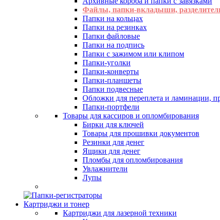
Архивные короба и папки с завязками
Файлы, папки-вкладыши, разделител
Папки на кольцах
Папки на резинках
Папки файловые
Папки на подпись
Папки с зажимом или клипом
Папки-уголки
Папки-конверты
Папки-планшеты
Папки подвесные
Обложки для переплета и ламинации, 
Папки-портфели
Товары для кассиров и опломбирования
Бирки для ключей
Товары для прошивки документов
Резинки для денег
Ящики для денег
Пломбы для опломбирования
Увлажнители
Лупы
Картриджи и тонер
Картриджи для лазерной техники