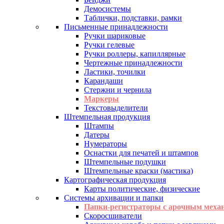
Демосистемы
Таблички, подставки, рамки
Письменные принадлежности
Ручки шариковые
Ручки гелевые
Ручки роллеры, капиллярные
Чертежные принадлежности
Ластики, точилки
Карандаши
Стержни и чернила
Маркеры
Текстовыделители
Штемпельная продукция
Штампы
Датеры
Нумераторы
Оснастки для печатей и штампов
Штемпельные подушки
Штемпельные краски (мастика)
Картографическая продукция
Карты политические, физические
Системы архивации и папки
Папки-регистраторы с арочным меха
Скоросшиватели