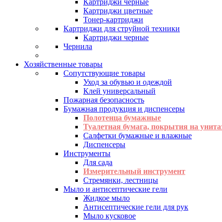
Картриджи черные
Картриджи цветные
Тонер-картриджи
Картриджи для струйной техники
Картриджи черные
Чернила
Хозяйственные товары
Сопутствующие товары
Уход за обувью и одеждой
Клей универсальный
Пожарная безопасность
Бумажная продукция и диспенсеры
Полотенца бумажные
Туалетная бумага, покрытия на унита
Салфетки бумажные и влажные
Диспенсеры
Инструменты
Для сада
Измерительный инструмент
Стремянки, лестницы
Мыло и антисептические гели
Жидкое мыло
Антисептические гели для рук
Мыло кусковое