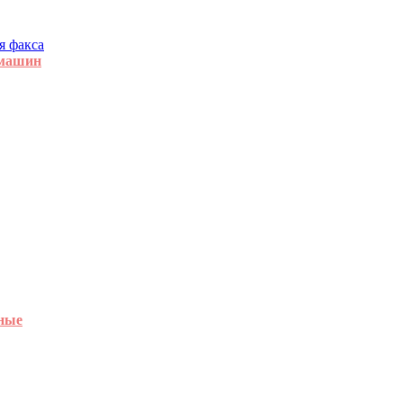
я факса
 машин
ные