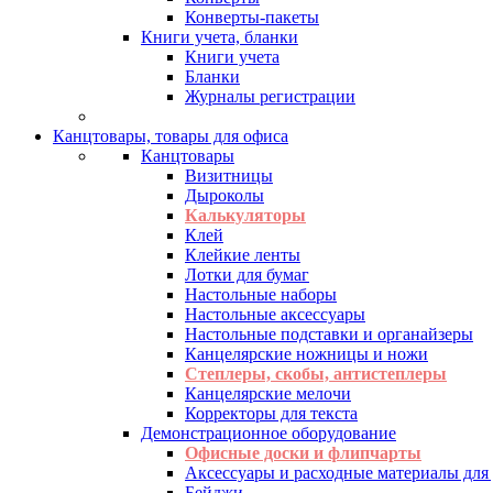
Конверты-пакеты
Книги учета, бланки
Книги учета
Бланки
Журналы регистрации
Канцтовары, товары для офиса
Канцтовары
Визитницы
Дыроколы
Калькуляторы
Клей
Клейкие ленты
Лотки для бумаг
Настольные наборы
Настольные аксессуары
Настольные подставки и органайзеры
Канцелярские ножницы и ножи
Степлеры, скобы, антистеплеры
Канцелярские мелочи
Корректоры для текста
Демонстрационное оборудование
Офисные доски и флипчарты
Аксессуары и расходные материалы для
Бейджи