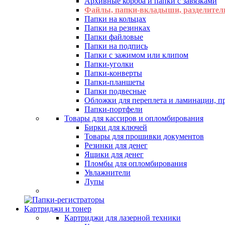
Архивные короба и папки с завязками
Файлы, папки-вкладыши, разделител
Папки на кольцах
Папки на резинках
Папки файловые
Папки на подпись
Папки с зажимом или клипом
Папки-уголки
Папки-конверты
Папки-планшеты
Папки подвесные
Обложки для переплета и ламинации, 
Папки-портфели
Товары для кассиров и опломбирования
Бирки для ключей
Товары для прошивки документов
Резинки для денег
Ящики для денег
Пломбы для опломбирования
Увлажнители
Лупы
Картриджи и тонер
Картриджи для лазерной техники