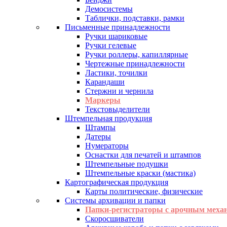
Демосистемы
Таблички, подставки, рамки
Письменные принадлежности
Ручки шариковые
Ручки гелевые
Ручки роллеры, капиллярные
Чертежные принадлежности
Ластики, точилки
Карандаши
Стержни и чернила
Маркеры
Текстовыделители
Штемпельная продукция
Штампы
Датеры
Нумераторы
Оснастки для печатей и штампов
Штемпельные подушки
Штемпельные краски (мастика)
Картографическая продукция
Карты политические, физические
Системы архивации и папки
Папки-регистраторы с арочным меха
Скоросшиватели