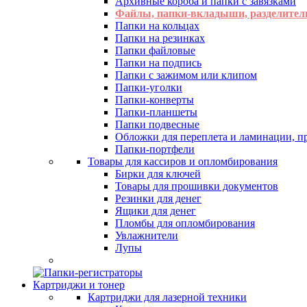
Архивные короба и папки с завязками
Файлы, папки-вкладыши, разделител
Папки на кольцах
Папки на резинках
Папки файловые
Папки на подпись
Папки с зажимом или клипом
Папки-уголки
Папки-конверты
Папки-планшеты
Папки подвесные
Обложки для переплета и ламинации, 
Папки-портфели
Товары для кассиров и опломбирования
Бирки для ключей
Товары для прошивки документов
Резинки для денег
Ящики для денег
Пломбы для опломбирования
Увлажнители
Лупы
Картриджи и тонер
Картриджи для лазерной техники