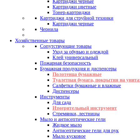
Картриджи черные
Картриджи цветные
Тонер-картриджи
Картриджи для струйной техники
Картриджи черные
Чернила
Хозяйственные товары
Сопутствующие товары
Уход за обувью и одеждой
Клей универсальный
Пожарная безопасность
Бумажная продукция и диспенсеры
Полотенца бумажные
Туалетная бумага, покрытия на унита
Салфетки бумажные и влажные
Диспенсеры
Инструменты
Для сада
Измерительный инструмент
Стремянки, лестницы
Мыло и антисептические гели
Жидкое мыло
Антисептические гели для рук
Мыло кусковое