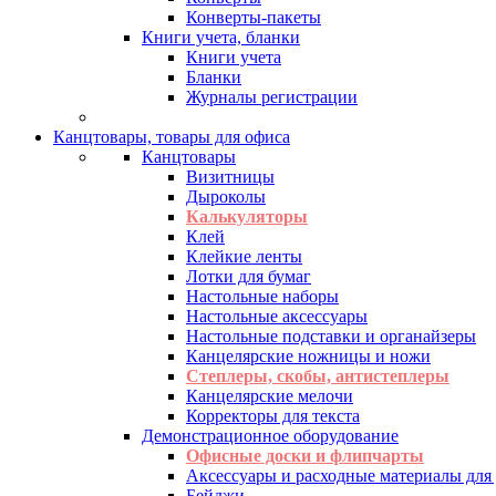
Конверты-пакеты
Книги учета, бланки
Книги учета
Бланки
Журналы регистрации
Канцтовары, товары для офиса
Канцтовары
Визитницы
Дыроколы
Калькуляторы
Клей
Клейкие ленты
Лотки для бумаг
Настольные наборы
Настольные аксессуары
Настольные подставки и органайзеры
Канцелярские ножницы и ножи
Степлеры, скобы, антистеплеры
Канцелярские мелочи
Корректоры для текста
Демонстрационное оборудование
Офисные доски и флипчарты
Аксессуары и расходные материалы для
Бейджи