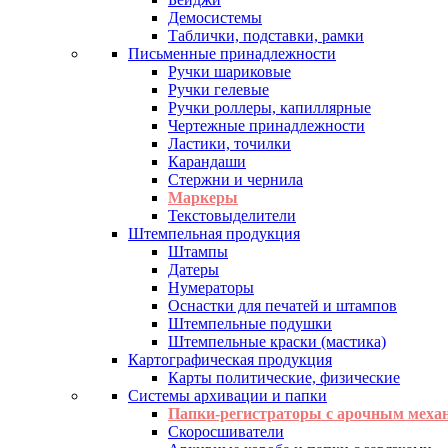
Демосистемы
Таблички, подставки, рамки
Письменные принадлежности
Ручки шариковые
Ручки гелевые
Ручки роллеры, капиллярные
Чертежные принадлежности
Ластики, точилки
Карандаши
Стержни и чернила
Маркеры
Текстовыделители
Штемпельная продукция
Штампы
Датеры
Нумераторы
Оснастки для печатей и штампов
Штемпельные подушки
Штемпельные краски (мастика)
Картографическая продукция
Карты политические, физические
Системы архивации и папки
Папки-регистраторы с арочным меха
Скоросшиватели