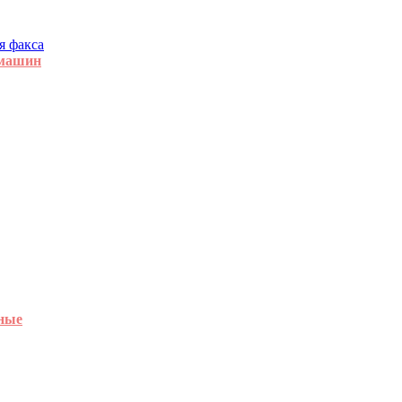
я факса
 машин
ные