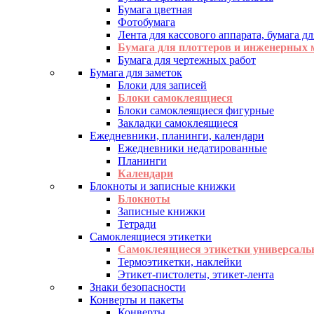
Бумага цветная
Фотобумага
Лента для кассового аппарата, бумага дл
Бумага для плоттеров и инженерных
Бумага для чертежных работ
Бумага для заметок
Блоки для записей
Блоки самоклеящиеся
Блоки самоклеящиеся фигурные
Закладки самоклеящиеся
Ежедневники, планинги, календари
Ежедневники недатированные
Планинги
Календари
Блокноты и записные книжки
Блокноты
Записные книжки
Тетради
Самоклеящиеся этикетки
Самоклеящиеся этикетки универсаль
Термоэтикетки, наклейки
Этикет-пистолеты, этикет-лента
Знаки безопасности
Конверты и пакеты
Конверты