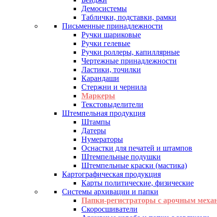
Демосистемы
Таблички, подставки, рамки
Письменные принадлежности
Ручки шариковые
Ручки гелевые
Ручки роллеры, капиллярные
Чертежные принадлежности
Ластики, точилки
Карандаши
Стержни и чернила
Маркеры
Текстовыделители
Штемпельная продукция
Штампы
Датеры
Нумераторы
Оснастки для печатей и штампов
Штемпельные подушки
Штемпельные краски (мастика)
Картографическая продукция
Карты политические, физические
Системы архивации и папки
Папки-регистраторы с арочным меха
Скоросшиватели