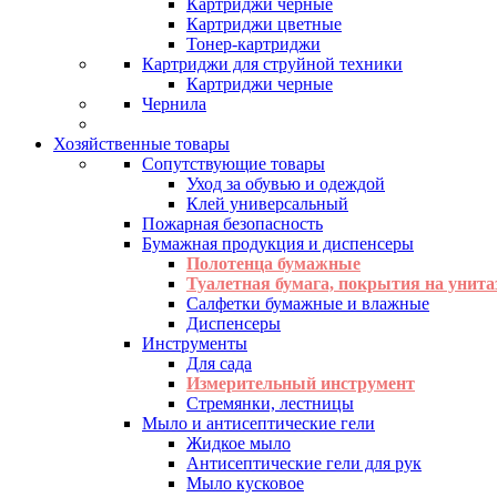
Картриджи черные
Картриджи цветные
Тонер-картриджи
Картриджи для струйной техники
Картриджи черные
Чернила
Хозяйственные товары
Сопутствующие товары
Уход за обувью и одеждой
Клей универсальный
Пожарная безопасность
Бумажная продукция и диспенсеры
Полотенца бумажные
Туалетная бумага, покрытия на унита
Салфетки бумажные и влажные
Диспенсеры
Инструменты
Для сада
Измерительный инструмент
Стремянки, лестницы
Мыло и антисептические гели
Жидкое мыло
Антисептические гели для рук
Мыло кусковое