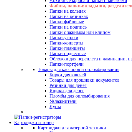
Архивные короба и папки с завязками
Файлы, папки-вкладыши, разделител
Папки на кольцах
Папки на резинках
Папки файловые
Папки на подпись
Папки с зажимом или клипом
Папки-уголки
Папки-конверты
Папки-планшеты
Папки подвесные
Обложки для переплета и ламинации, 
Папки-портфели
Товары для кассиров и опломбирования
Бирки для ключей
Товары для прошивки документов
Резинки для денег
Ящики для денег
Пломбы для опломбирования
Увлажнители
Лупы
Картриджи и тонер
Картриджи для лазерной техники