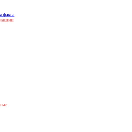
я факса
 машин
ные