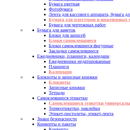
Бумага цветная
Фотобумага
Лента для кассового аппарата, бумага дл
Бумага для плоттеров и инженерных
Бумага для чертежных работ
Бумага для заметок
Блоки для записей
Блоки самоклеящиеся
Блоки самоклеящиеся фигурные
Закладки самоклеящиеся
Ежедневники, планинги, календари
Ежедневники недатированные
Планинги
Календари
Блокноты и записные книжки
Блокноты
Записные книжки
Тетради
Самоклеящиеся этикетки
Самоклеящиеся этикетки универсаль
Термоэтикетки, наклейки
Этикет-пистолеты, этикет-лента
Знаки безопасности
Конверты и пакеты
Конверты