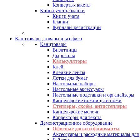
Конверты-пакеты
Книги учета, бланки
Книги учета
Бланки
Журналы регистрации
Канцтовары, товары для офиса
Канцтовары
Визитницы
Дыроколы
Калькуляторы
Клей
Клейкие ленты
Лотки для бумаг
Настольные наборы
Настольные аксессуары
Настольные подставки и органайзеры
Канцелярские ножницы и ножи
Степлеры, скобы, антистеплеры
Канцелярские мелочи
Корректоры для текста
Демонстрационное оборудование
Офисные доски и флипчарты
Аксессуары и расходные материалы для
Бейджи