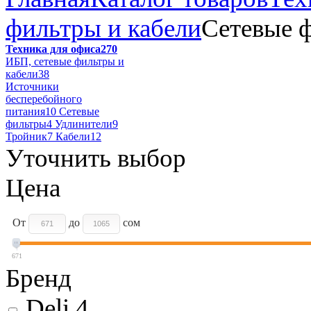
фильтры и кабели
Сетевые 
Техника для офиса
270
ИБП, сетевые фильтры и
кабели
38
Источники
бесперебойного
питания
10
Сетевые
фильтры
4
Удлинители
9
Тройник
7
Кабели
12
Уточнить выбор
Цена
От
до
сом
671
Бренд
Deli
4