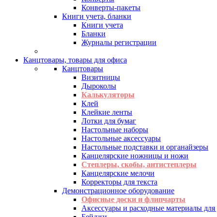
Конверты-пакеты
Книги учета, бланки
Книги учета
Бланки
Журналы регистрации
Канцтовары, товары для офиса
Канцтовары
Визитницы
Дыроколы
Калькуляторы
Клей
Клейкие ленты
Лотки для бумаг
Настольные наборы
Настольные аксессуары
Настольные подставки и органайзеры
Канцелярские ножницы и ножи
Степлеры, скобы, антистеплеры
Канцелярские мелочи
Корректоры для текста
Демонстрационное оборудование
Офисные доски и флипчарты
Аксессуары и расходные материалы для
Бейджи