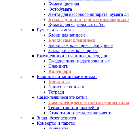
Бумага цветная
Фотобумага
Лента для кассового аппарата, бумага дл
Бумага для плоттеров и инженерных
Бумага для чертежных работ
Бумага для заметок
Блоки для записей
Блоки самоклеящиеся
Блоки самоклеящиеся фигурные
Закладки самоклеящиеся
Ежедневники, планинги, календари
Ежедневники недатированные
Планинги
Календари
Блокноты и записные книжки
Блокноты
Записные книжки
Тетради
Самоклеящиеся этикетки
Самоклеящиеся этикетки универсаль
Термоэтикетки, наклейки
Этикет-пистолеты, этикет-лента
Знаки безопасности
Конверты и пакеты
Конверты