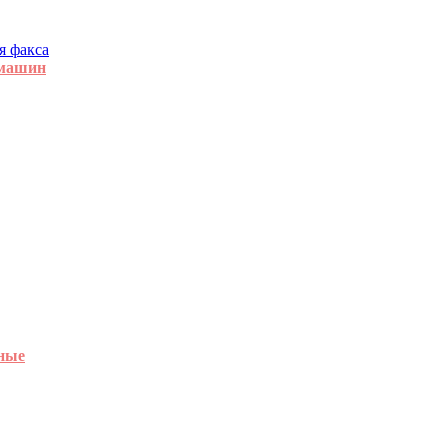
я факса
 машин
ные