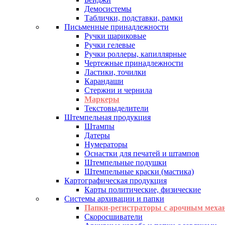
Демосистемы
Таблички, подставки, рамки
Письменные принадлежности
Ручки шариковые
Ручки гелевые
Ручки роллеры, капиллярные
Чертежные принадлежности
Ластики, точилки
Карандаши
Стержни и чернила
Маркеры
Текстовыделители
Штемпельная продукция
Штампы
Датеры
Нумераторы
Оснастки для печатей и штампов
Штемпельные подушки
Штемпельные краски (мастика)
Картографическая продукция
Карты политические, физические
Системы архивации и папки
Папки-регистраторы с арочным меха
Скоросшиватели