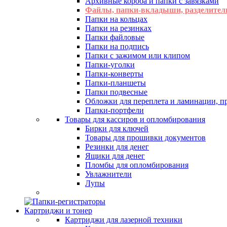
Архивные короба и папки с завязками
Файлы, папки-вкладыши, разделител
Папки на кольцах
Папки на резинках
Папки файловые
Папки на подпись
Папки с зажимом или клипом
Папки-уголки
Папки-конверты
Папки-планшеты
Папки подвесные
Обложки для переплета и ламинации, 
Папки-портфели
Товары для кассиров и опломбирования
Бирки для ключей
Товары для прошивки документов
Резинки для денег
Ящики для денег
Пломбы для опломбирования
Увлажнители
Лупы
Картриджи и тонер
Картриджи для лазерной техники