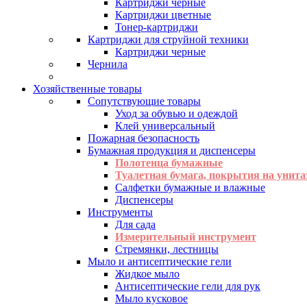
Картриджи черные
Картриджи цветные
Тонер-картриджи
Картриджи для струйной техники
Картриджи черные
Чернила
Хозяйственные товары
Сопутствующие товары
Уход за обувью и одеждой
Клей универсальный
Пожарная безопасность
Бумажная продукция и диспенсеры
Полотенца бумажные
Туалетная бумага, покрытия на унита
Салфетки бумажные и влажные
Диспенсеры
Инструменты
Для сада
Измерительный инструмент
Стремянки, лестницы
Мыло и антисептические гели
Жидкое мыло
Антисептические гели для рук
Мыло кусковое