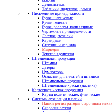
Демосистемы
Таблички, подставки, рамки
Письменные принадлежности
Ручки шариковые
Ручки гелевые
Ручки роллеры, капиллярные
Чертежные принадлежности
Ластики, точилки
Карандаши
Стержни и чернила
Маркеры
Текстовыделители
Штемпельная продукция
Штампы
Датеры
Нумераторы
Оснастки для печатей и штампов
Штемпельные подушки
Штемпельные краски (мастика)
Картографическая продукция
Карты политические, физические
Системы архивации и папки
Папки-регистраторы с арочным меха
Скоросшиватели