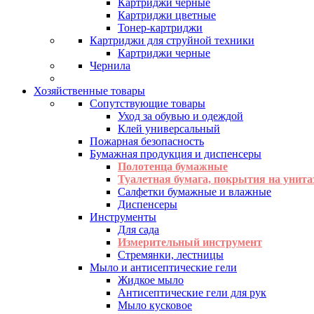
Картриджи черные
Картриджи цветные
Тонер-картриджи
Картриджи для струйной техники
Картриджи черные
Чернила
Хозяйственные товары
Сопутствующие товары
Уход за обувью и одеждой
Клей универсальный
Пожарная безопасность
Бумажная продукция и диспенсеры
Полотенца бумажные
Туалетная бумага, покрытия на унита
Салфетки бумажные и влажные
Диспенсеры
Инструменты
Для сада
Измерительный инструмент
Стремянки, лестницы
Мыло и антисептические гели
Жидкое мыло
Антисептические гели для рук
Мыло кусковое