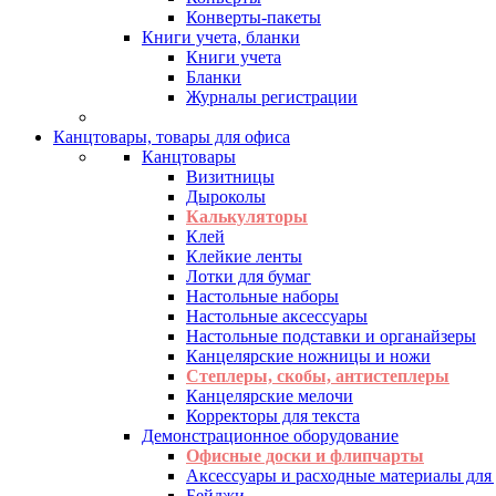
Конверты-пакеты
Книги учета, бланки
Книги учета
Бланки
Журналы регистрации
Канцтовары, товары для офиса
Канцтовары
Визитницы
Дыроколы
Калькуляторы
Клей
Клейкие ленты
Лотки для бумаг
Настольные наборы
Настольные аксессуары
Настольные подставки и органайзеры
Канцелярские ножницы и ножи
Степлеры, скобы, антистеплеры
Канцелярские мелочи
Корректоры для текста
Демонстрационное оборудование
Офисные доски и флипчарты
Аксессуары и расходные материалы для
Бейджи