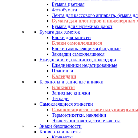
Бумага цветная
Фотобумага
Лента для кассового аппарата, бумага дл
Бумага для плоттеров и инженерных
Бумага для чертежных работ
Бумага для заметок
Блоки для записей
Блоки самоклеящиеся
Блоки самоклеящиеся фигурные
Закладки самоклеящиеся
Ежедневники, планинги, календари
Ежедневники недатированные
Планинги
Календари
Блокноты и записные книжки
Блокноты
Записные книжки
Тетради
Самоклеящиеся этикетки
Самоклеящиеся этикетки универсаль
Термоэтикетки, наклейки
Этикет-пистолеты, этикет-лента
Знаки безопасности
Конверты и пакеты
Конверты