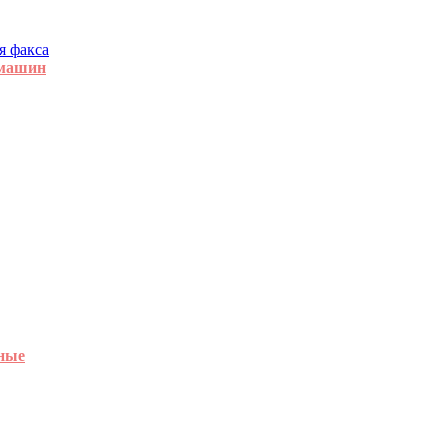
я факса
 машин
ные