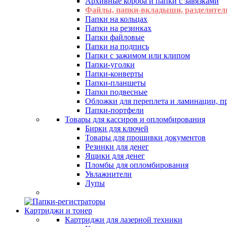
Архивные короба и папки с завязками
Файлы, папки-вкладыши, разделител
Папки на кольцах
Папки на резинках
Папки файловые
Папки на подпись
Папки с зажимом или клипом
Папки-уголки
Папки-конверты
Папки-планшеты
Папки подвесные
Обложки для переплета и ламинации, 
Папки-портфели
Товары для кассиров и опломбирования
Бирки для ключей
Товары для прошивки документов
Резинки для денег
Ящики для денег
Пломбы для опломбирования
Увлажнители
Лупы
Картриджи и тонер
Картриджи для лазерной техники