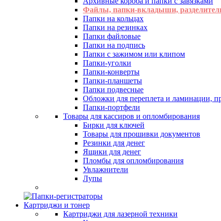
Архивные короба и папки с завязками
Файлы, папки-вкладыши, разделител
Папки на кольцах
Папки на резинках
Папки файловые
Папки на подпись
Папки с зажимом или клипом
Папки-уголки
Папки-конверты
Папки-планшеты
Папки подвесные
Обложки для переплета и ламинации, 
Папки-портфели
Товары для кассиров и опломбирования
Бирки для ключей
Товары для прошивки документов
Резинки для денег
Ящики для денег
Пломбы для опломбирования
Увлажнители
Лупы
Картриджи и тонер
Картриджи для лазерной техники