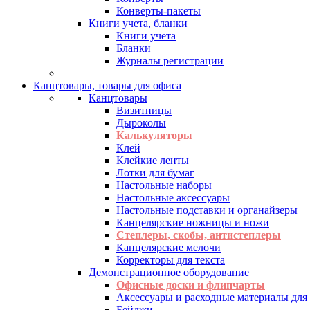
Конверты-пакеты
Книги учета, бланки
Книги учета
Бланки
Журналы регистрации
Канцтовары, товары для офиса
Канцтовары
Визитницы
Дыроколы
Калькуляторы
Клей
Клейкие ленты
Лотки для бумаг
Настольные наборы
Настольные аксессуары
Настольные подставки и органайзеры
Канцелярские ножницы и ножи
Степлеры, скобы, антистеплеры
Канцелярские мелочи
Корректоры для текста
Демонстрационное оборудование
Офисные доски и флипчарты
Аксессуары и расходные материалы для
Бейджи