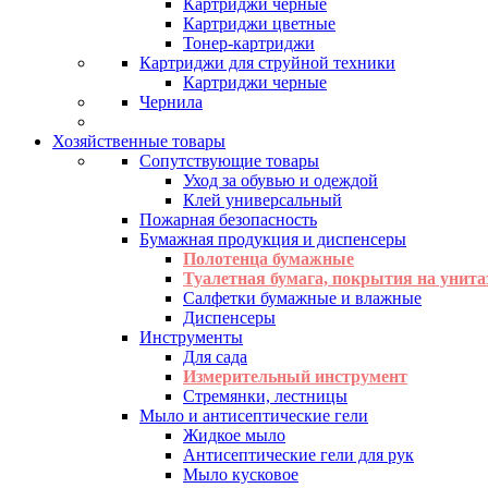
Картриджи черные
Картриджи цветные
Тонер-картриджи
Картриджи для струйной техники
Картриджи черные
Чернила
Хозяйственные товары
Сопутствующие товары
Уход за обувью и одеждой
Клей универсальный
Пожарная безопасность
Бумажная продукция и диспенсеры
Полотенца бумажные
Туалетная бумага, покрытия на унита
Салфетки бумажные и влажные
Диспенсеры
Инструменты
Для сада
Измерительный инструмент
Стремянки, лестницы
Мыло и антисептические гели
Жидкое мыло
Антисептические гели для рук
Мыло кусковое