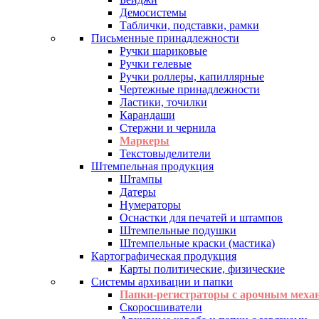
Демосистемы
Таблички, подставки, рамки
Письменные принадлежности
Ручки шариковые
Ручки гелевые
Ручки роллеры, капиллярные
Чертежные принадлежности
Ластики, точилки
Карандаши
Стержни и чернила
Маркеры
Текстовыделители
Штемпельная продукция
Штампы
Датеры
Нумераторы
Оснастки для печатей и штампов
Штемпельные подушки
Штемпельные краски (мастика)
Картографическая продукция
Карты политические, физические
Системы архивации и папки
Папки-регистраторы с арочным меха
Скоросшиватели