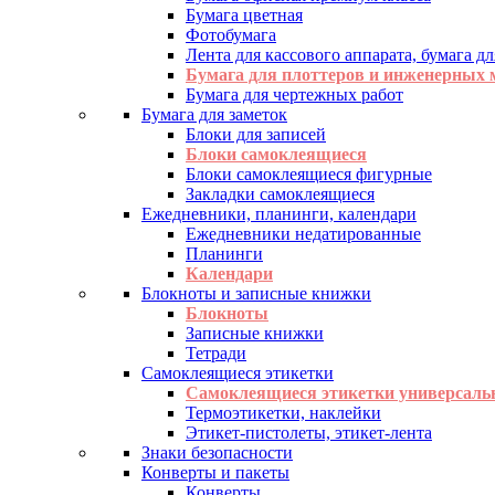
Бумага цветная
Фотобумага
Лента для кассового аппарата, бумага дл
Бумага для плоттеров и инженерных
Бумага для чертежных работ
Бумага для заметок
Блоки для записей
Блоки самоклеящиеся
Блоки самоклеящиеся фигурные
Закладки самоклеящиеся
Ежедневники, планинги, календари
Ежедневники недатированные
Планинги
Календари
Блокноты и записные книжки
Блокноты
Записные книжки
Тетради
Самоклеящиеся этикетки
Самоклеящиеся этикетки универсаль
Термоэтикетки, наклейки
Этикет-пистолеты, этикет-лента
Знаки безопасности
Конверты и пакеты
Конверты