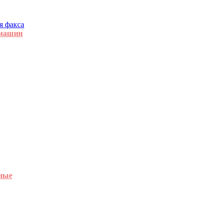
я факса
 машин
ные