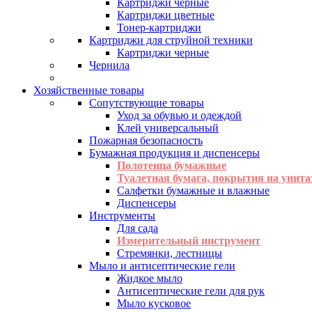
Картриджи черные
Картриджи цветные
Тонер-картриджи
Картриджи для струйной техники
Картриджи черные
Чернила
Хозяйственные товары
Сопутствующие товары
Уход за обувью и одеждой
Клей универсальный
Пожарная безопасность
Бумажная продукция и диспенсеры
Полотенца бумажные
Туалетная бумага, покрытия на унита
Салфетки бумажные и влажные
Диспенсеры
Инструменты
Для сада
Измерительный инструмент
Стремянки, лестницы
Мыло и антисептические гели
Жидкое мыло
Антисептические гели для рук
Мыло кусковое