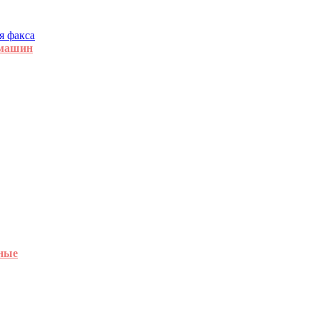
я факса
 машин
ные