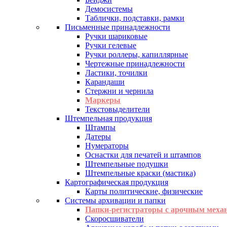
Демосистемы
Таблички, подставки, рамки
Письменные принадлежности
Ручки шариковые
Ручки гелевые
Ручки роллеры, капиллярные
Чертежные принадлежности
Ластики, точилки
Карандаши
Стержни и чернила
Маркеры
Текстовыделители
Штемпельная продукция
Штампы
Датеры
Нумераторы
Оснастки для печатей и штампов
Штемпельные подушки
Штемпельные краски (мастика)
Картографическая продукция
Карты политические, физические
Системы архивации и папки
Папки-регистраторы с арочным меха
Скоросшиватели