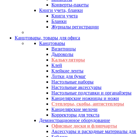
Конверты-пакеты
Книги учета, бланки
Книги учета
Бланки
Журналы регистрации
Канцтовары, товары для офиса
Канцтовары
Визитницы
Дыроколы
Калькуляторы
Клей
Клейкие ленты
Лотки для бумаг
Настольные наборы
Настольные аксессуары
Настольные подставки и органайзеры
Канцелярские ножницы и ножи
Степлеры, скобы, антистеплеры
Канцелярские мелочи
Корректоры для текста
Демонстрационное оборудование
Офисные доски и флипчарты
Аксессуары и расходные материалы для
Бейджи