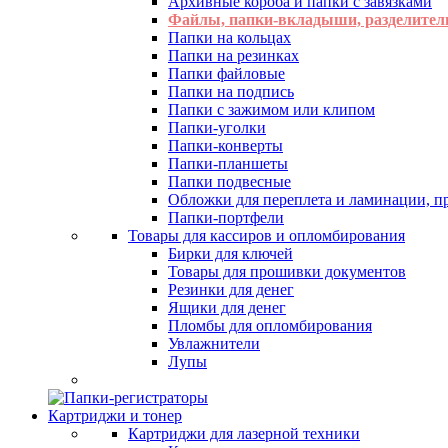
Архивные короба и папки с завязками
Файлы, папки-вкладыши, разделител
Папки на кольцах
Папки на резинках
Папки файловые
Папки на подпись
Папки с зажимом или клипом
Папки-уголки
Папки-конверты
Папки-планшеты
Папки подвесные
Обложки для переплета и ламинации, 
Папки-портфели
Товары для кассиров и опломбирования
Бирки для ключей
Товары для прошивки документов
Резинки для денег
Ящики для денег
Пломбы для опломбирования
Увлажнители
Лупы
Картриджи и тонер
Картриджи для лазерной техники