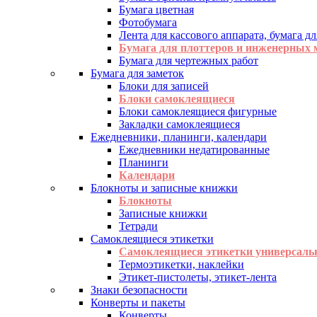
Бумага цветная
Фотобумага
Лента для кассового аппарата, бумага дл
Бумага для плоттеров и инженерных
Бумага для чертежных работ
Бумага для заметок
Блоки для записей
Блоки самоклеящиеся
Блоки самоклеящиеся фигурные
Закладки самоклеящиеся
Ежедневники, планинги, календари
Ежедневники недатированные
Планинги
Календари
Блокноты и записные книжки
Блокноты
Записные книжки
Тетради
Самоклеящиеся этикетки
Самоклеящиеся этикетки универсаль
Термоэтикетки, наклейки
Этикет-пистолеты, этикет-лента
Знаки безопасности
Конверты и пакеты
Конверты