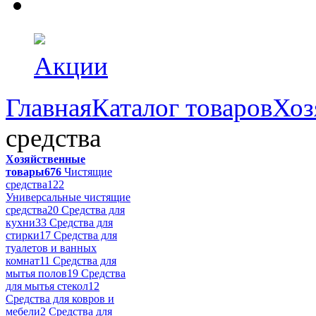
Акции
Главная
Каталог товаров
Хоз
средства
Хозяйственные
товары
676
Чистящие
средства
122
Универсальные чистящие
средства
20
Средства для
кухни
33
Средства для
стирки
17
Средства для
туалетов и ванных
комнат
11
Средства для
мытья полов
19
Средства
для мытья стекол
12
Средства для ковров и
мебели
2
Средства для